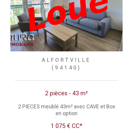
ALFORTVILLE
(94140)
2 pièces - 43 m²
2 PIECES meublé 43m² avec CAVE et Box
en option
1 075 €
CC*