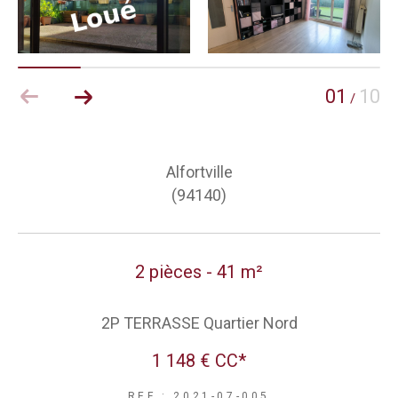
01
10
/
Alfortville
(94140)
2 pièces - 41 m²
2P TERRASSE Quartier Nord
1 148 €
CC*
REF : 2021-07-005