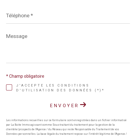
Téléphone
*
Message
*
* Champ obligatoire
J'ACCEPTE LES CONDITIONS
D'UTILISATION DES DONNÉES (*)*
ENVOYER
Les informations recueillies sur ce formulaire sont enregistrées dans un fichier informatisé
par La Boite Immo agissant comme Sous-traitant du traitement pour la gestion de la
clientèle/prospects de l'Agence / du Réseau qui reste Responsable du Traitement de vos
Données personnelles. La base légale du traitement repose sur l'intérêt légitime de l'Agence /