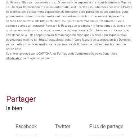
du Réseau. Elles sont conservées jusqu'à demande de suppression et sont destinées à l'Agence
/ au Réseau. Conformément à la loi « informatique et libertés », vous disposez des droits d’accès,
de rectification, d’effacement, d’opposition, de limitation et de portabilité de vos données. Vous
pouvez retirer votre consentement à tout moment en contactant directement l’Agence / Le
Réseau. Consultez le site https://cnil.fr/fr pour plus d’informations sur vos droits. Si vous
estimez, après avoir contacté l'Agence / le Réseau, que vos droits « Informatique et Libertés » ne
sont pas respectés, vous pouvez adresser une réclamation à la CNIL. Nous vous informons de
l’existence de la liste d'opposition au démarchage téléphonique « Bloctel », sur laquelle vous
pouvez vous inscrire ici : https://www.bloctel.gouv.fr Dans le cadre de la protection des Données
personnelles, nous vous invitons à ne pas inscrire de Données sensibles dans le champ de
saisie libre.
Ce site est protégé par reCAPTCHA, les
Politiques de Confidentialité
et les
Conditions
d'Utilisation
de Google s'appliquent.
partager
le bien
Facebook
Twitter
Plus de partage