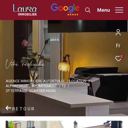
Menu
Fr
0
V
o
r
e
r
e
c
e
c
e
AGENCE IMMOBILIÈRE ALFORTVILLE
LOCATION
ALFORTVILLE
APPARTEMENT
T2
2P TERRASSE QUARTIER NORD
RETOUR