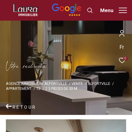
Menu
Fr
0
V
o
r
e
r
e
c
e
c
e
AGENCE IMMOBILIÈRE ALFORTVILLE
VENTE
ALFORTVILLE
APPARTEMENT
T3
2 3 PIECES DE 53 M
RETOUR