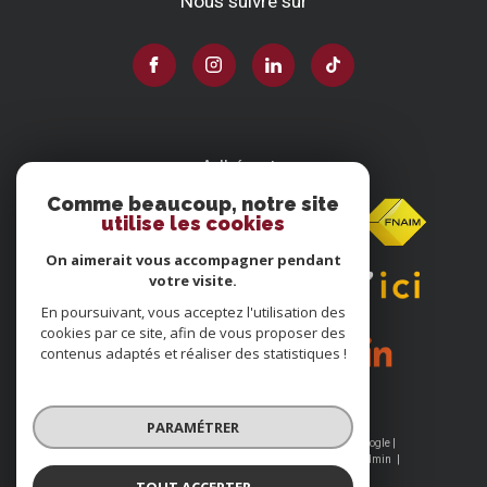
Nous suivre sur
Adhérents
Comme beaucoup, notre site
utilise les cookies
On aimerait vous accompagner pendant
votre visite.
En poursuivant, vous acceptez l'utilisation des
cookies par ce site, afin de vous proposer des
contenus adaptés et réaliser des statistiques !
PARAMÉTRER
© 2026 | Tous droits réservés | Traduction powered by Google |
Nos honoraires
Plan du site
Mentions légales
Admin
Nos liens
Politique RGPD
Cookies
TOUT ACCEPTER