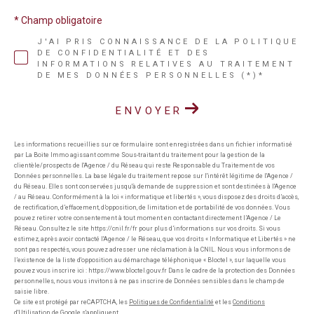
* Champ obligatoire
J'AI PRIS CONNAISSANCE DE LA POLITIQUE
DE CONFIDENTIALITÉ ET DES
INFORMATIONS RELATIVES AU TRAITEMENT
DE MES DONNÉES PERSONNELLES (*)*
ENVOYER
Les informations recueillies sur ce formulaire sont enregistrées dans un fichier informatisé
par La Boite Immo agissant comme Sous-traitant du traitement pour la gestion de la
clientèle/prospects de l'Agence / du Réseau qui reste Responsable du Traitement de vos
Données personnelles. La base légale du traitement repose sur l'intérêt légitime de l'Agence /
du Réseau. Elles sont conservées jusqu'à demande de suppression et sont destinées à l'Agence
/ au Réseau. Conformément à la loi « informatique et libertés », vous disposez des droits d’accès,
de rectification, d’effacement, d’opposition, de limitation et de portabilité de vos données. Vous
pouvez retirer votre consentement à tout moment en contactant directement l’Agence / Le
Réseau. Consultez le site https://cnil.fr/fr pour plus d’informations sur vos droits. Si vous
estimez, après avoir contacté l'Agence / le Réseau, que vos droits « Informatique et Libertés » ne
sont pas respectés, vous pouvez adresser une réclamation à la CNIL. Nous vous informons de
l’existence de la liste d'opposition au démarchage téléphonique « Bloctel », sur laquelle vous
pouvez vous inscrire ici : https://www.bloctel.gouv.fr Dans le cadre de la protection des Données
personnelles, nous vous invitons à ne pas inscrire de Données sensibles dans le champ de
saisie libre.
Ce site est protégé par reCAPTCHA, les
Politiques de Confidentialité
et les
Conditions
d'Utilisation
de Google s'appliquent.