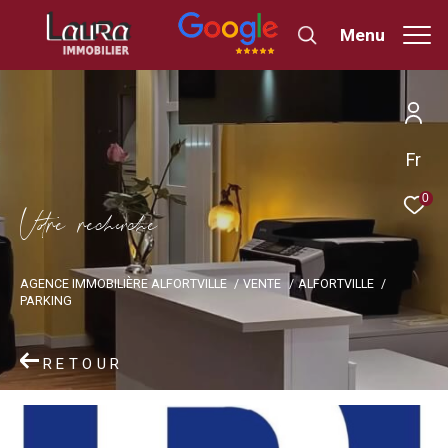
Menu
Fr
0
V
o
r
e
r
e
c
e
c
e
AGENCE IMMOBILIÈRE ALFORTVILLE
VENTE
ALFORTVILLE
PARKING
RETOUR