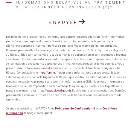
INFORMATIONS RELATIVES AU TRAITEMENT
DE MES DONNÉES PERSONNELLES (*)*
ENVOYER
Les informations recueillies sur ce formulaire sont enregistrées dans un fichier informatisé
par La Boite Immo agissant comme Sous-traitant du traitement pour la gestion de la
clientèle/prospects de l'Agence / du Réseau qui reste Responsable du Traitement de vos
Données personnelles. La base légale du traitement repose sur l'intérêt légitime de l'Agence /
du Réseau. Elles sont conservées jusqu'à demande de suppression et sont destinées à l'Agence
/ au Réseau. Conformément à la loi « informatique et libertés », vous disposez des droits d’accès,
de rectification, d’effacement, d’opposition, de limitation et de portabilité de vos données. Vous
pouvez retirer votre consentement à tout moment en contactant directement l’Agence / Le
Réseau. Consultez le site
https://cnil.fr/fr
pour plus d’informations sur vos droits. Si vous
estimez, après avoir contacté l'Agence / le Réseau, que vos droits « Informatique et Libertés » ne
sont pas respectés, vous pouvez adresser une réclamation à la CNIL. Nous vous informons de
l’existence de la liste d'opposition au démarchage téléphonique « Bloctel », sur laquelle vous
pouvez vous inscrire ici :
https://www.bloctel.gouv.fr
. Dans le cadre de la protection des Données
personnelles, nous vous invitons à ne pas inscrire de Données sensibles dans le champ de
saisie libre.
Ce site est protégé par reCAPTCHA, les
Politiques de Confidentialité
et es
Conditions
d'utilisation
de Google s'appliquent.