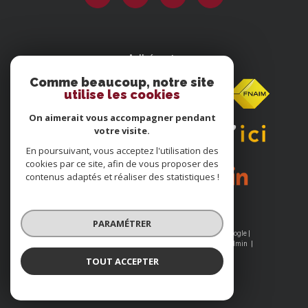
Adhérents
Comme beaucoup, notre site
utilise les cookies
On aimerait vous accompagner pendant
votre visite.
En poursuivant, vous acceptez l'utilisation des
cookies par ce site, afin de vous proposer des
contenus adaptés et réaliser des statistiques !
PARAMÉTRER
© 2026 | Tous droits réservés | Traduction powered by Google |
Nos honoraires
Plan du site
Mentions légales
Admin
Nos liens
Politique RGPD
Cookies
TOUT ACCEPTER